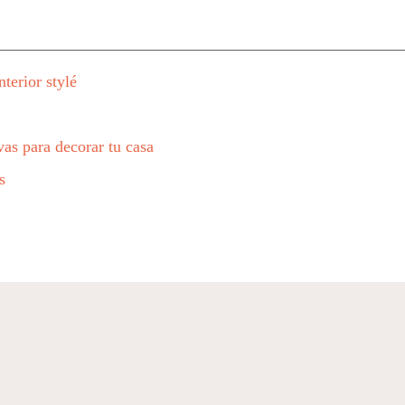
terior stylé
vas para decorar tu casa
s