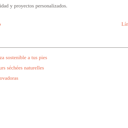
idad y proyectos personalizados.
o
Lí
a sostenible a tus pies
urs séchées naturelles
novadoras