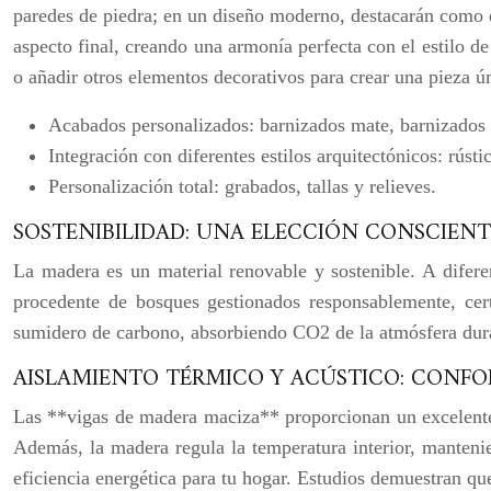
paredes de piedra; en un diseño moderno, destacarán como e
aspecto final, creando una armonía perfecta con el estilo d
o añadir otros elementos decorativos para crear una pieza ú
Acabados personalizados: barnizados mate, barnizados br
Integración con diferentes estilos arquitectónicos: rúst
Personalización total: grabados, tallas y relieves.
SOSTENIBILIDAD: UNA ELECCIÓN CONSCIENT
La madera es un material renovable y sostenible. A difer
procedente de bosques gestionados responsablemente, c
sumidero de carbono, absorbiendo CO2 de la atmósfera duran
AISLAMIENTO TÉRMICO Y ACÚSTICO: CONFOR
Las **vigas de madera maciza** proporcionan un excelente 
Además, la madera regula la temperatura interior, manten
eficiencia energética para tu hogar. Estudios demuestran q