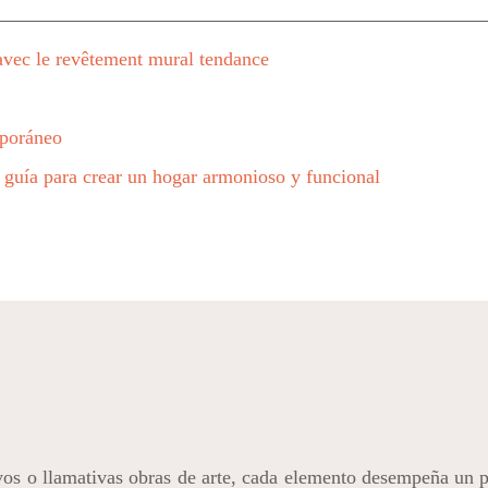
avec le revêtement mural tendance
mporáneo
: guía para crear un hogar armonioso y funcional
ivos o llamativas obras de arte, cada elemento desempeña un p