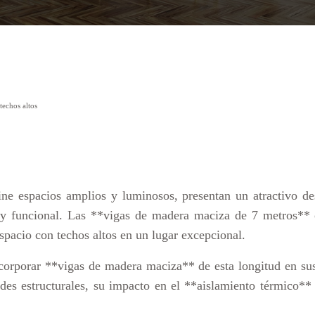
techos altos
fine espacios amplios y luminosos, presentan un atractivo de
o y funcional. Las **vigas de madera maciza de 7 metros** 
espacio con techos altos en un lugar excepcional.
incorporar **vigas de madera maciza** de esta longitud en su
s estructurales, su impacto en el **aislamiento térmico** y