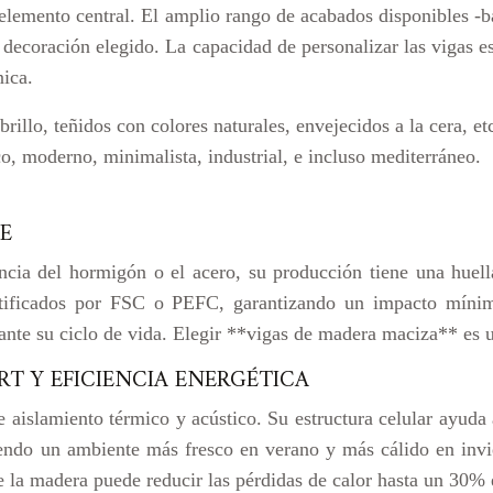
lemento central. El amplio rango de acabados disponibles -bar
e decoración elegido. La capacidad de personalizar las vigas
nica.
illo, teñidos con colores naturales, envejecidos a la cera, et
ico, moderno, minimalista, industrial, e incluso mediterráneo.
E
encia del hormigón o el acero, su producción tiene una huel
ertificados por FSC o PEFC, garantizando un impacto mín
te su ciclo de vida. Elegir **vigas de madera maciza** es u
T Y EFICIENCIA ENERGÉTICA
aislamiento térmico y acústico. Su estructura celular ayuda 
iendo un ambiente más fresco en verano y más cálido en invi
ue la madera puede reducir las pérdidas de calor hasta un 30%