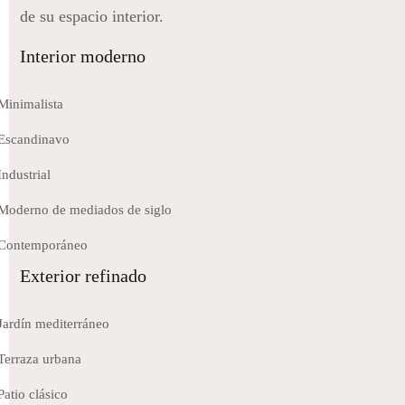
de su espacio interior.
Interior moderno
Minimalista
Escandinavo
Industrial
Moderno de mediados de siglo
Contemporáneo
Exterior refinado
Jardín mediterráneo
Terraza urbana
Patio clásico