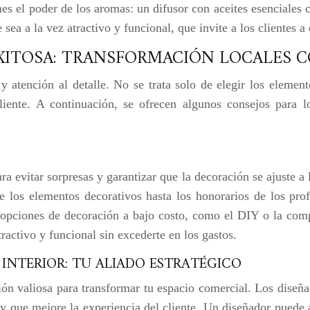
mes el poder de los aromas: un difusor con aceites esenciale
ea a la vez atractivo y funcional, que invite a los clientes a 
XITOSA: TRANSFORMACIÓN LOCALES 
y atención al detalle. No se trata solo de elegir los elemen
iente. A continuación, se ofrecen algunos consejos para l
ara evitar sorpresas y garantizar que la decoración se ajuste 
e los elementos decorativos hasta los honorarios de los prof
a opciones de decoración a bajo costo, como el DIY o la co
ractivo y funcional sin excederte en los gastos.
INTERIOR: TU ALIADO ESTRATÉGICO
ión valiosa para transformar tu espacio comercial. Los diseña
 y que mejore la experiencia del cliente. Un diseñador puede a